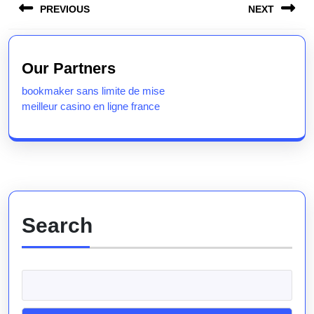
PREVIOUS
NEXT
navigation
Previous
Next
post:
post:
Our Partners
bookmaker sans limite de mise
meilleur casino en ligne france
Search