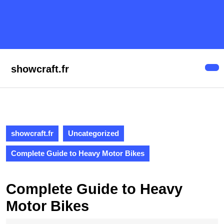
Skip
to
content
Skip
to
content
showcraft.fr
Op
But
showcraft.fr
Uncategorized
Complete Guide to Heavy Motor Bikes
Complete Guide to Heavy
Motor Bikes