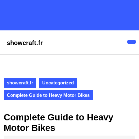
Skip
to
content
Skip
to
content
showcraft.fr
Op
But
showcraft.fr
Uncategorized
Complete Guide to Heavy Motor Bikes
Complete Guide to Heavy
Motor Bikes